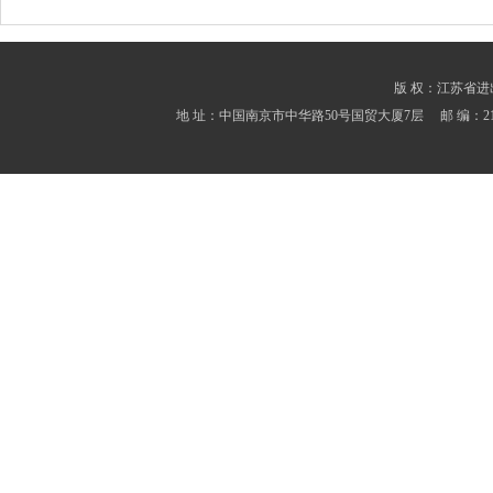
版 权：江苏省进出口商会
地 址：中国南京市中华路50号国贸大厦7层 邮 编：210001 