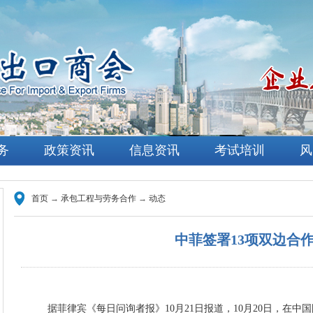
务
政策资讯
信息资讯
考试培训
风
首页
→
承包工程与劳务合作
→
动态
中菲签署13项双边合
据菲律宾《每日问询者报》10月21日报道，10月20日，在