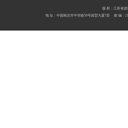
版 权：江苏省进出口商会
地 址：中国南京市中华路50号国贸大厦7层 邮 编：210001 