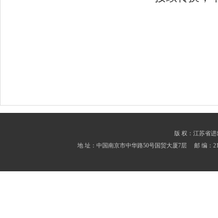
版 权：江苏省进出口商会
地 址：中国南京市中华路50号国贸大厦7层 邮 编：210001 