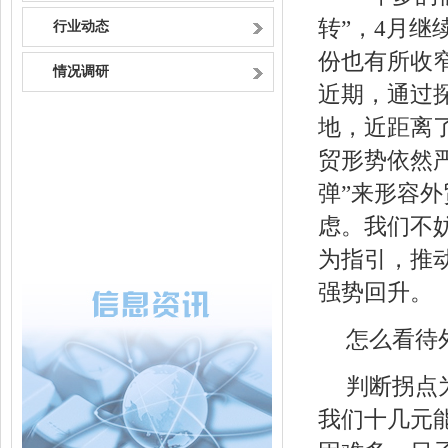
转”，4月继
行业动态
份也有所收
情况调研
近期，通过
地，近距离
贸形势依然
弹”来形容
虑。我们不妨
为指引，推
强势回升。
怎么看待
判断拐点
我们十几元