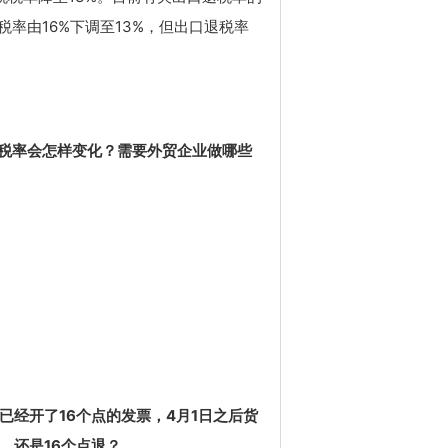
率由16%下调至13%，但出口退税率
退税率会怎样变化？需要外贸企业做哪些
前已经开了16个点的发票，4月1日之后货
，还是16个点退？