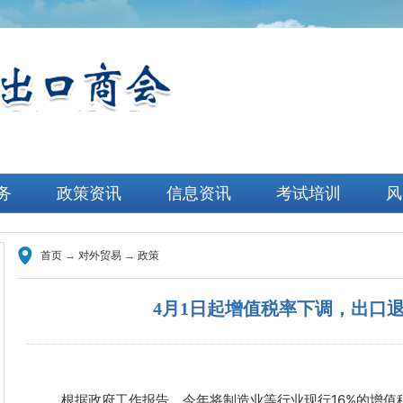
务
政策资讯
信息资讯
考试培训
风
首页
→
对外贸易
→
政策
4月1日起增值税率下调，出口
根据政府工作报告，今年将制造业等行业现行16%的增值