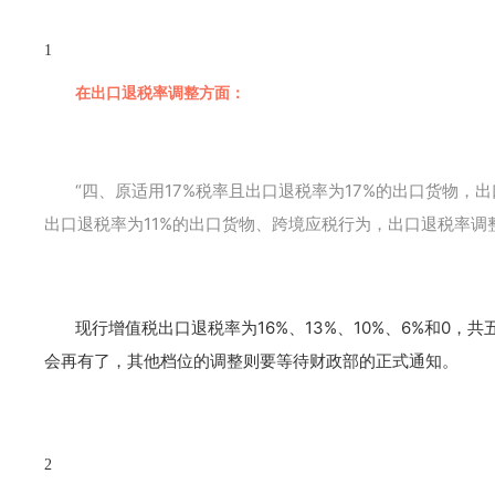
1
在出口退税率调整方面：
“四、原适用17%税率且出口退税率为17%的出口货物，出
出口退税率为11%的出口货物、跨境应税行为，出口退税率调整
现行增值税出口退税率为16%、13%、10%、6%和0，共
会再有了，其他档位的调整则要等待财政部的正式通知。
2