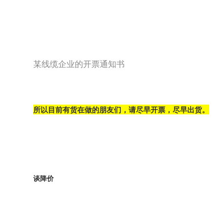
某线缆企业的开票通知书
所以目前有货在做的朋友们，请尽早开票，尽早出货。
谈降价