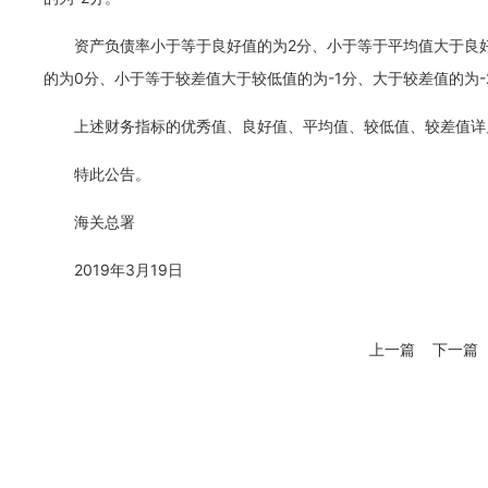
资产负债率小于等于良好值的为2分、小于等于平均值大于良
的为0分、小于等于较差值大于较低值的为-1分、大于较差值的为-
上述财务指标的优秀值、良好值、平均值、较低值、较差值详
特此公告。
海关总署
2019年3月19日
上一篇
下一篇