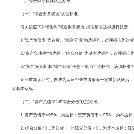
二、综合财务状况认定标准
（一）“综合财务状况”认证标准。
海关按照下列情形对“综合财务状况”标准是否达标进行认定：
1.“资产负债率”为达标、“综合分值”为达标的，该项标准为达
2.“资产负债率”为达标、“综合分值”为基本达标的，该项标准
3.“资产负债率”和“综合分值”任意一项为不达标的，该项标准
企业重新认证的，自成为认证企业或者最近一次重新认证后，
者基本达标。
（二）“资产负债率”和“综合分值”认定标准。
1. 资产负债率≤95%，为达标；资产负债率＞95%，为不达标
2. 综合分值≥0，为达标；-1≤综合分值＜0，为基本达标；综