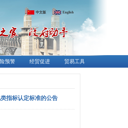
中文版
English
险预警
经贸促进
贸易工具
况类指标认定标准的公告