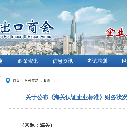
务
政策资讯
信息资讯
考试培训
风
首页
→
对外贸易
→
政策
关于公布《海关认证企业标准》财务状
（来源：海关）