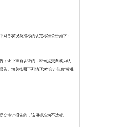
号）中财务状况类指标的认定标准公告如下：
告；企业重新认证的，应当提交自成为认
报告。海关按照下列情形对“会计信息”标准
提交审计报告的，该项标准为不达标。