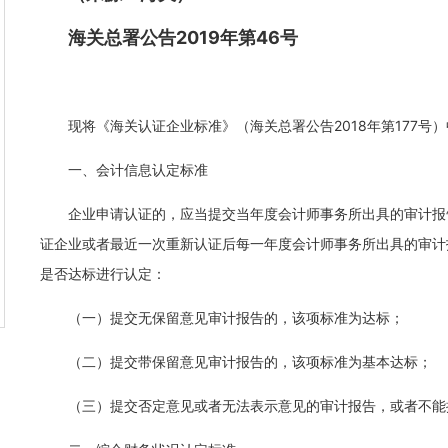
海关总署公告2019年第46号
现将《海关认证企业标准》（海关总署公告2018年第177
一、会计信息认定标准
企业申请认证的，应当提交当年度会计师事务所出具的审计报
证企业或者最近一次重新认证后每一年度会计师事务所出具的审计
是否达标进行认定：
（一）提交无保留意见审计报告的，该项标准为达标；
（二）提交带保留意见审计报告的，该项标准为基本达标；
（三）提交否定意见或者无法表示意见的审计报告，或者不能