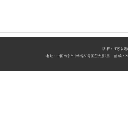
版 权：江苏省进出口商会
地 址：中国南京市中华路50号国贸大厦7层 邮 编：210001 