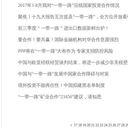
2017年1-8月我对“一带一路”沿线国家投资合作情况
聚焦丨十九大报告五次提及“一带一路”，全方位开放看
前三季度＂一带一路＂进出口数据新鲜出炉！
要合作！要共赢！国际金融机构对华合作意愿强烈
PPP将在“一带一路”大有作为 专家支招防控风险
中国与欧亚经联经贸谈判结束，将进一步减少非关税壁
中国与“一带一路”发展中国家合作障碍与对策
境外投资不能再任性！中国拟建黑名单制度
“一带一路”矿业合作“23456”建议，请知悉
17
18
19
20
21
22
23
24
25
26
27
28
2