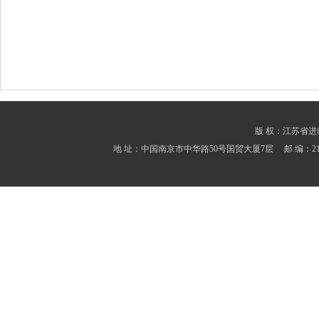
版 权：江苏省进出口商会
地 址：中国南京市中华路50号国贸大厦7层 邮 编：210001 