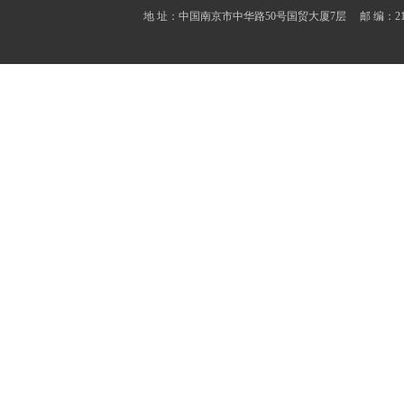
地 址：中国南京市中华路50号国贸大厦7层 邮 编：210001 