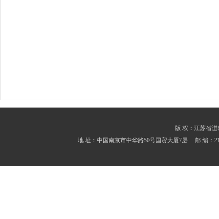
版 权：江苏省进出口商会
地 址：中国南京市中华路50号国贸大厦7层 邮 编：210001 