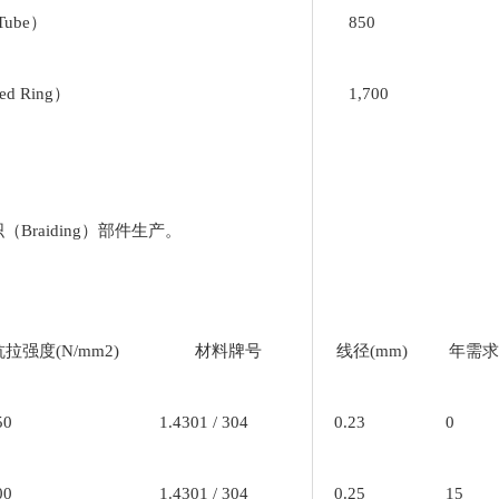
Tube）
850
d Ring）
1,700
Braiding）部件生产。
抗拉强度(N/mm2)
材料牌号
线径(mm)
年需求
50
1.4301 / 304
0.23
0
00
1.4301 / 304
0.25
15