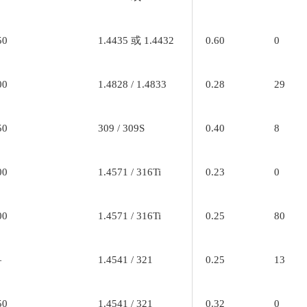
50
1.4435 或 1.4432
0.60
0
00
1.4828 / 1.4833
0.28
29
50
309 / 309S
0.40
8
00
1.4571 / 316Ti
0.23
0
00
1.4571 / 316Ti
0.25
80
—
1.4541 / 321
0.25
13
50
1.4541 / 321
0.32
0