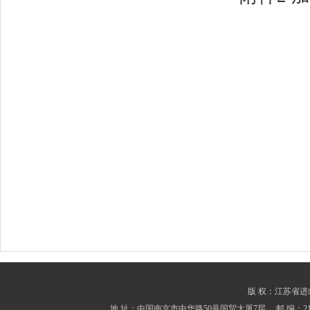
版 权：江苏省进出口商会
地 址：中国南京市中华路50号国贸大厦7层 邮 编：210001 