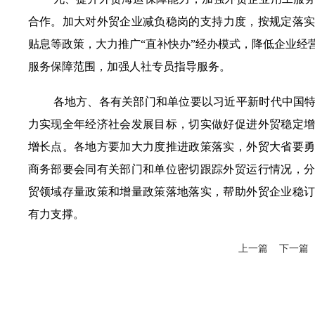
合作
。
加大对
外贸
企业减负稳岗
的
支持
力度
，
按规定落
贴息等政策，大力推广
“
直补快办
”
经办模式，
降低
企业经
服务保障范围，加强人社专员指导服务。
各地方、各
有
关部门和单位要以习近平新时代中国
力实现全年经济社会发展目标
，
切实做好
促进外贸稳定
增长点
。各地方要加大力度推进政策落实，
外贸大省要
商务部要会同
有
关部门和单位密切跟踪外贸运行情况，
贸领域存量政策和增量政策落地落实，
帮助
外贸
企业稳
有力支撑
。
上一篇
下一篇