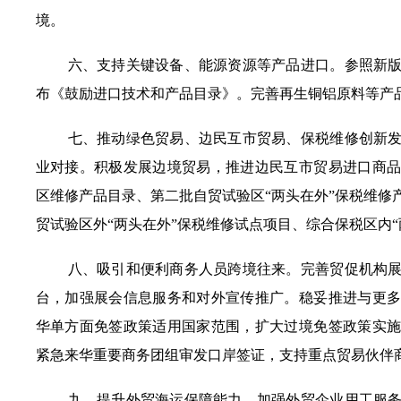
境。
六
、支持
关键设备、能源资源
等
产品
进口
。
参照
新
布《鼓励进口技术和产品目录》。
完善
再生铜铝原料
等
产
七
、推动绿色贸易、边民互市贸易、保税维修创新
业对接。
积极发展边境贸易，
推进边民互市贸易进口商
区维修产品目录、第二批自贸试验区
“
两头在外
”
保税维修
贸试验区外
“
两头在外
”
保税维修试点项目、综合保税区内
“
八
、吸引和便利商务人员跨境往来
。
完善贸促机构
台，加强展会信息服务和对外宣传推广。稳妥推进与更
华单方面免签政策适用国家范围，
扩大过境免签政策实
紧急来华重要
商务
团组审发口岸签证，支持重点
贸易伙伴
九
、提升外贸海运保障能力，加强外贸企业用工服