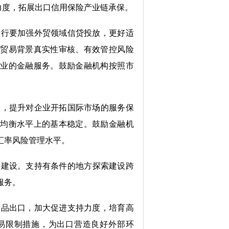
力度，
拓
展出口信用保险产业链承保。
银行
要加强
外贸领域信贷投放
，更好
适
好贸易背景真实性审核、有效
管
控风险
企业的金融服务。
鼓励金融机构按照市
。
局，提升对企业开拓国际市场的服务保
理均衡水平上的
基本
稳定。
鼓励
金融机
汇率风险管理水平
。
台建设
。
支持有条件的地方探索建设跨
服务
。
产品出口
，
加大促进支持力度，培育高
易限制措施
，为出口营造良好外部环