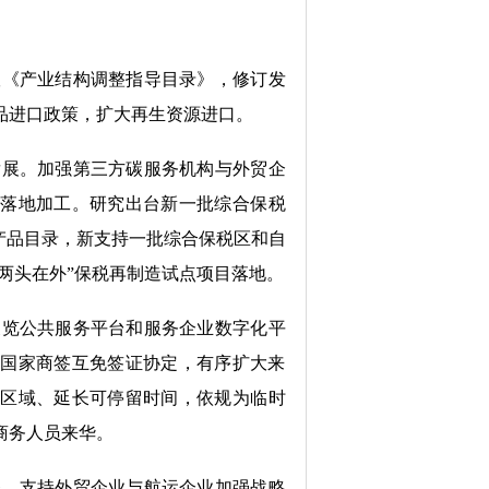
版《产业结构调整指导目录》，修订发
品进口
政策
，扩大再生资源进口。
发展
。
加强第三方碳服务机构与外贸企
品落地加工。
研究出台新一批综合保税
产品目录，
新
支持一批综合保税区和自
两头在外
”
保税再制造试点项目落地。
展览公共服务平台和服务企业数字化平
多国家商签互免签证协定，有序扩大来
施区域、延长可停留时间，
依规
为临时
商务人员来华。
务
。
支持
外贸企业与
航运企业
加强战略