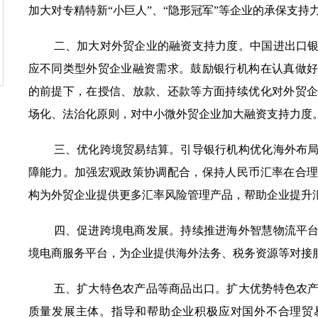
加大对专精特新
“小巨人”
、
“
隐形冠军
”
等
企业的承保支持
二、
加大对外贸企业的融资支持
力度
。
中国进出口
应
不同类型外贸企业融资需求
。
鼓励银行
机构
在认真做
的前提下，在授信、放款、还款等方面持续
优化
对外贸
场化、法治化原则，对中小微外贸企业加大融资支持
力度
三、优化跨境贸易结算
。
引
导银行机构优化海外布
障能力。
加强宏观政策协调配合，
保持人民币汇率在合
构为外贸企业提供更多汇率风险管理产品，帮助企业提升
四、
促进
跨境电商发展
。
持续推进
海外
智慧物流
平
境电商服务平台，为企业提供海外法务、税务资源
等
对接
五
、扩大
特色农产品等商品
出口
。
扩大优势特色农
质量发展主体。指导和帮助企业积极应对
国外
不合理贸