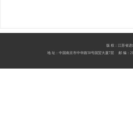
版 权：江苏省进出口商会
地 址：中国南京市中华路50号国贸大厦7层 邮 编：210001 