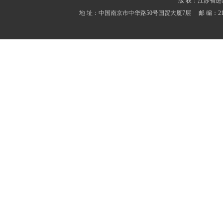
版 权：江苏省进出口商会
地 址：中国南京市中华路50号国贸大厦7层 邮 编：210001 