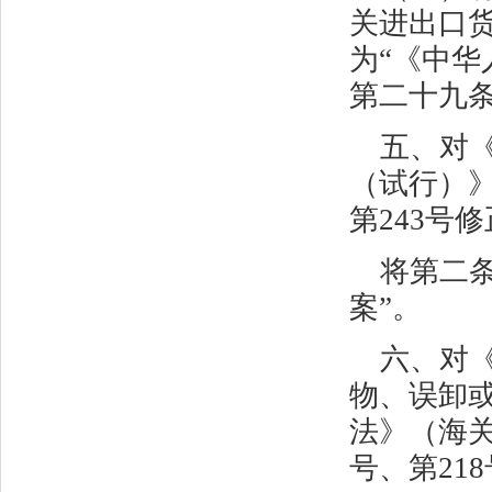
关进出口
为“《中
第二十九条
五、对
（试行）
第
243
号修
将第二条
案”。
六、对
物、误卸
法》（海
号、第
218