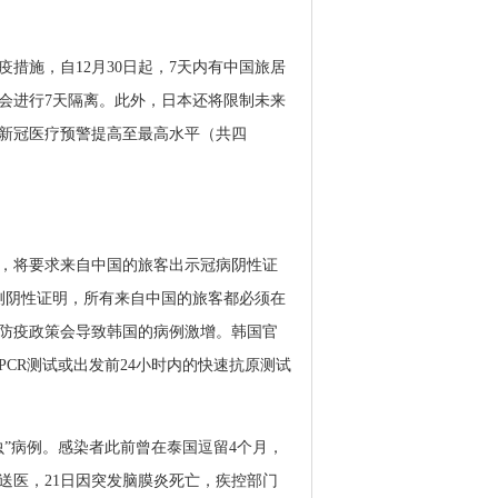
疫措施，自12月30日起，7天内有中国旅居
会进行7天隔离。此外，日本还将限制未来
将新冠医疗预警提高至最高水平（共四
布，将要求来自中国的旅客出示冠病阴性证
测阴性证明，所有来自中国的旅客都必须在
防疫政策会导致韩国的病例激增。韩国官
PCR测试或出发前24小时内的快速抗原测试
虫”病例。感染者此前曾在泰国逗留4个月，
送医，21日因突发脑膜炎死亡，疾控部门