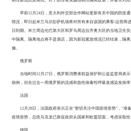
制性新冠抗原测试。对于阳性者实施强制性隔离政策，并要求对阳
早前12月24日，意大利外交部合作网站更新有关中国的防疫
情况，即日起米兰马尔彭萨机场将对所有来自该国的乘客/运营商进行
日到期。米兰周边伦巴第大区和罗马周边拉齐奥大区的当地卫生负
中隔离。隔离地点将不是酒店，因为新冠紧急情况已经结束，隔离
施。
俄罗斯
当地时间12月27日，俄罗斯消费者权益保护和公益监督局表示
病例，但在过去一周俄罗斯的流感和急性病毒性呼吸道感染发病率
法国
12月28日，法国政府表示正在“密切关注中国疫情形势”，“
疫情形势，总统马克龙已敦促政府从国家和欧盟层面，考虑采取恰
德国