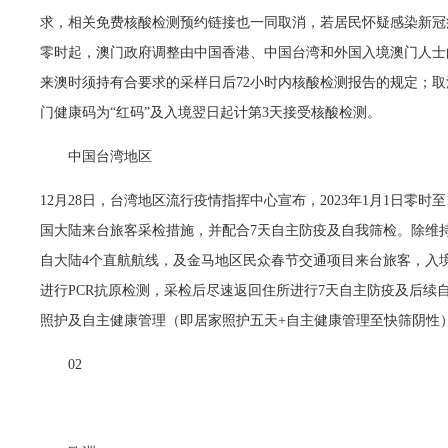
求，相关免费核酸检测预约链接也一同取消，若居民怀疑感染新冠病
零时起，澳门政府调整由中国香港、中国台湾和外国入境澳门人士
来澳时须持有合要求的采样日后72小时内核酸检测报告的规定；
门健康码为“红码”及入境翌日起计第3天接受核酸检测。
中国台湾地区
12月28日，台湾地区流行疫情指挥中心宣布，2023年1月1日零时
国大陆来台旅客采检措施，并配合7天自主防疫及自我筛检。除维
自大陆4个直航航线，及金马地区民众春节交通项目来台旅客，入
进行PCR抗原检测，采检后尽速返回住所进行7天自主防疫及后续自
照护及自主健康管理（即居家照护五天+自主健康管理至快筛阴性
02