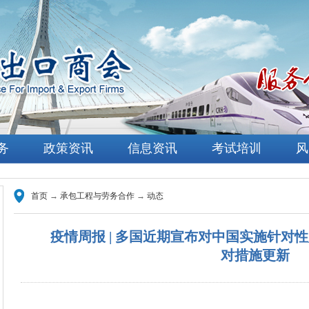
务
政策资讯
信息资讯
考试培训
风
首页
→
承包工程与劳务合作
→
动态
疫情周报 | 多国近期宣布对中国实施针对
对措施更新