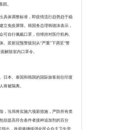
基因。
提出具体调整标准，即疫情流行趋势趋于稳
建立免疫屏障。韩国务总理韩德洙表示，
众可自行佩戴口罩，但维持对医疗机构、
。若新冠预警级别从“严重”下调至“警
全面解除室内口罩令。
港、日本、泰国和韩国的国际旅客前往印度
人将被隔离。
风险，当局将实施六项新措施，严防所有类
包括提高符合条件者接种追加剂的百分
生总监指出，政府将继续强化民众自主卫生管