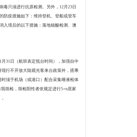
毒只须进行抗原检测。另外，12月23日
的防疫措施如下：维持登机、登船或登车
取消入境后的以下措施：落地核酸检测、澳
至1月31日（航班表定抵台时间），加强自中
持现行不开放大陆观光客来台政策外，搭乘
境时须于机场（或港口）配合采集唾液检体
我筛检，筛检阳性者依规定进行5+n居家
）。