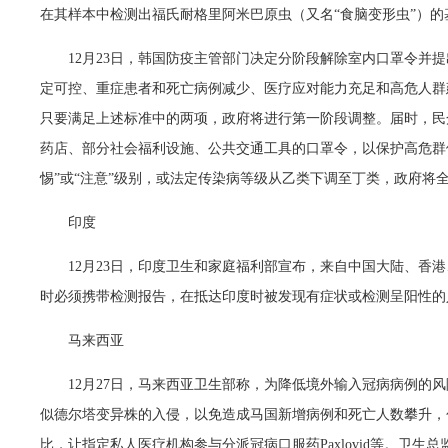
在其样本中检测出福氏耐格里阿米巴原虫（又名“食脑变形虫”）的
12月23日，韩国防疫主管部门决定分阶段解除室内口罩令并
定可控、重症患者和死亡病例减少、医疗应对能力充足和高危人群
只要满足上述标准中的两项，政府将进行第一阶段调整。届时，民
药店、部分社会福利设施、公共交通工具的口罩令，以保护高危群体
惕”或“注意”级别，或法定传染病等级从乙类下调至丁类，政府将
印度
12月23日，印度卫生和家庭福利部宣布，来自中国大陆、香
时必须携带检测报告，在抵达印度时被发现有症状或检测呈阳性的
马来西亚
12月27日，马来西亚卫生部称，为降低境外输入冠病病例的
似德尔塔变异株的入侵，以免造成马国新增病例和死亡人数攀升，
比，让指定私人医疗机构参与分派冠病口服药Paxlovid等。卫