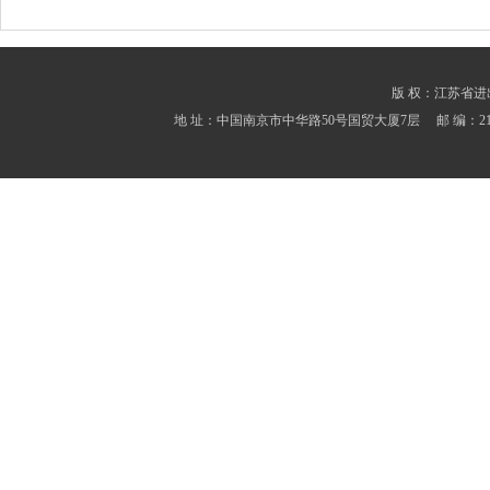
版 权：江苏省进出口商会
地 址：中国南京市中华路50号国贸大厦7层 邮 编：210001 