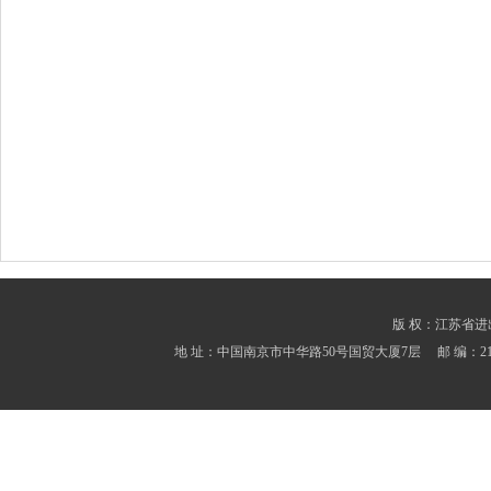
版 权：江苏省进出口商会
地 址：中国南京市中华路50号国贸大厦7层 邮 编：210001 