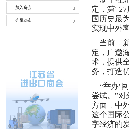
定，第12
加入商会
国历史最
会员动态
实现中外
当前，
定，广邀
术，提供
务，打造
“举办‘
尝试。”
方面，中
这个国际
字经济的发