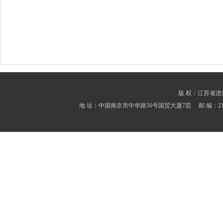
版 权：江苏省进出口商会
地 址：中国南京市中华路50号国贸大厦7层 邮 编：210001 