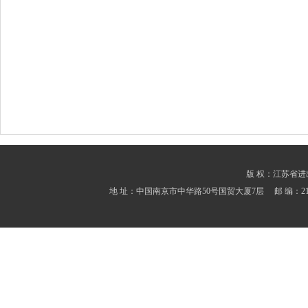
版 权：江苏省进出口商会
地 址：中国南京市中华路50号国贸大厦7层 邮 编：210001 