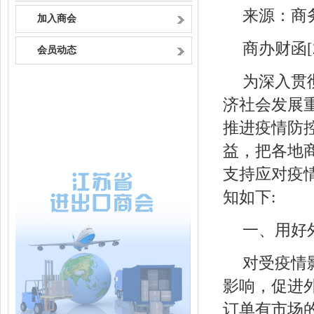
来源：商
加入商会
商办财函[2
会员动态
为深入贯
济社会发展
推进疫情防
益，把各地
支持应对疫
知如下:
一、用好
对受疫情
影响，促进
订单有市场