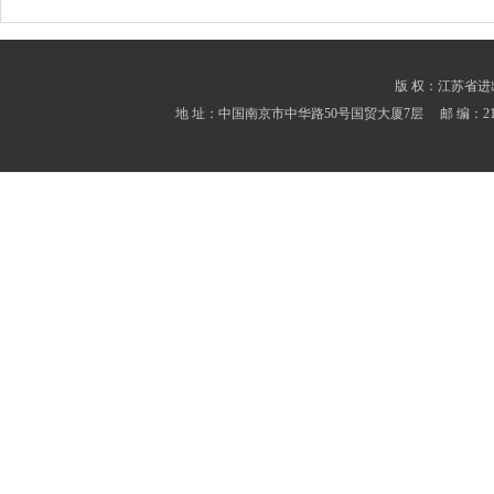
版 权：江苏省进出口商会
地 址：中国南京市中华路50号国贸大厦7层 邮 编：210001 