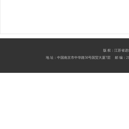
版 权：江苏省进出口商会
地 址：中国南京市中华路50号国贸大厦7层 邮 编：210001 