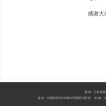
感谢大
版 权：江苏省进出口商会
地 址：中国南京市中华路50号国贸大厦7层 邮 编：210001 