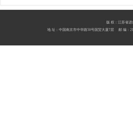
版 权：江苏省进出口商会
地 址：中国南京市中华路50号国贸大厦7层 邮 编：210001 