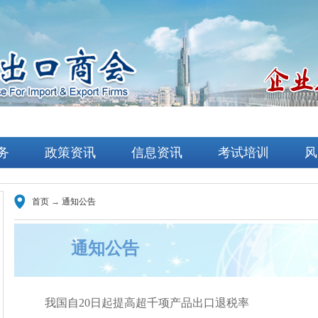
务
政策资讯
信息资讯
考试培训
风
首页
→
通知公告
通知公告
我国自20日起提高超千项产品出口退税率