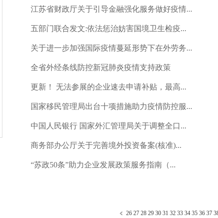
江苏省财政厅关于引导金融强化服务做好疫情...
五部门联合发文:依法惩治妨害国境卫生检疫...
关于进一步加强国际疫情蔓延形势下在外劳务...
全省外经条线防控新冠肺炎疫情支持政策
更新！ 无法参展的企业速去申请补贴，最高...
国家移民管理局出台十项措施助力疫情防控服...
中国人民银行 国家外汇管理局关于调整全口...
商务部办公厅关于完善境外投资备案(核准)...
“苏政50条”助力企业发展政策服务指南（...
26
27
28
29
30
31
32
33
34
35
36
37
3