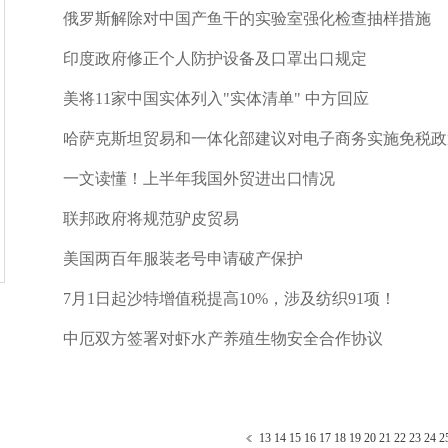
俄罗斯解除对中国产鱼干的实验室强化检查抽样措施
印度政府修正个人防护设备及口罩出口规定
美将11家中国实体列入"实体清单" 中方回应
哈萨克斯坦贸易和一体化部建议对电子商务实施免税政
一文读懂！上半年我国外贸进出口情况
联邦政府将规范驴皮贸易
美国两百年服装老号申请破产保护
7月1日起沙特增值税提高10%，涉及纺织91项！
中厄双方签署对虾水产养殖生物安全合作协议
13
14
15
16
17
18
19
20
21
22
23
24
2